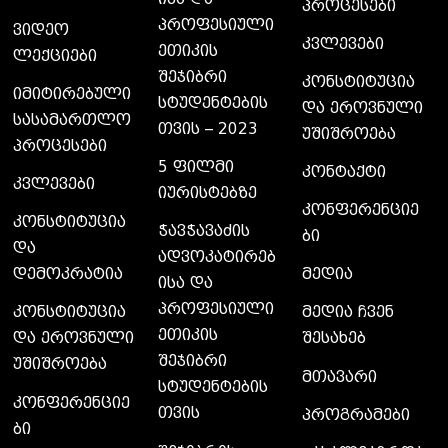
პროცესები
პროფესიული
ვიდეო
კვლევები
ეთიკის
ლექციები
შეჯიბრი
კონსტიტუცია
იმიტირებული
სტუდენტების
და ეროვნული
სასამართლო
თვის – 2023
უშიშროება
პროცესები
5 ფილმი
კონტაქტი
კვლევები
იურისტებზე
კონფერენციე
კონსტიტუცია
ჭავჭავაძის
ბი
და
ადვოკატირებ
დემოკრატია
მედია
ისა და
პროფესიული
კონსტიტუცია
მედია ჩვენ
ეთიკის
და ეროვნული
შესახებ
შეჯიბრი
უშიშროება
მთავარი
სტუდენტების
კონფერენციე
თვის
პროგრამები
ბი