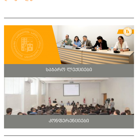
საჯარო ლექციები
კონფერენციები