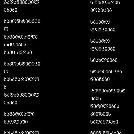
გადაწყვეტილ
ს მეგობრის
ებები
პოზიცია
საკონსტიტუცი
საჯარო
ო
ლექციები
სამართალწა
საჯარო
რმოების
ლექციები
სპეც-კურსი
სიახლეები
საკონსტიტუცი
ო
სტატიები და
სასამართლო
წიგნები
ს
ფედერალისტ
გადაწყვეტილ
ების
ებები
წერილების
სამართალი
კითხვის
სკოლაში
საღამოები
სასამართლო
ჩვენ შესახებ