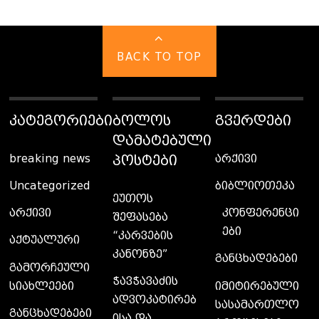
BACK TO TOP
ᲙᲐᲢᲔᲒᲝᲠᲘᲔᲑᲘ
ᲑᲝᲚᲝᲡ
ᲒᲕᲔᲠᲓᲔᲑᲘ
ᲓᲐᲛᲐᲢᲔᲑᲣᲚᲘ
ᲞᲝᲡᲢᲔᲑᲘ
breaking news
არქივი
Uncategorized
ბიბლიოთეკა
ეუთოს
კონფერენცი
არქივი
შეფასება
ები
“კარვების
აქტუალური
კანონზე”
განცხადებები
გამორჩეული
ჭავჭავაძის
სიახლეები
იმიტირებული
ადვოკატირებ
სასამართლო
განცხადებები
ისა და