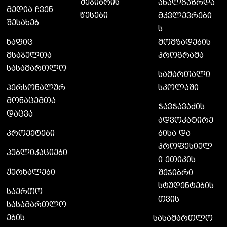
შეჯიბრის
ახალგაზრდა
მედია ჩვენ
წესები
მკვლევრები
შესახებ
ს
მომზადების
ნაფიც
პროგრამა
მსაჯულთა
სასამართლო
სამართალი
სკოლაში
პერსონალურ
მონაცემთა
ჭავჭავაძის
დაცვა
ადვოკატირე
ბისა და
პროექტები
პროფესიულ
პუბლიკაციები
ი ეთიკის
ჟურნალები
შეჯიბრი
სტუდენტების
საერთო
თვის
სასამართლო
ების
სასამართლო