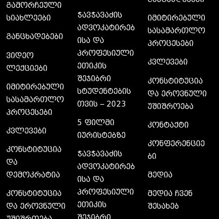
გამორჩეული
ჭავჭავაძის
სიახლეები
იმიტირებული
ადვოკატირებ
სასამართლო
განცხადებები
ისა და
პროცესები
პროფესიული
ვიდეო
კვლევები
ეთიკის
ლექციები
შეჯიბრი
კონსტიტუცია
იმიტირებული
სტუდენტების
და ეროვნული
სასამართლო
თვის – 2023
უშიშროება
პროცესები
5 ფილმი
კონტაქტი
კვლევები
იურისტებზე
კონფერენციე
კონსტიტუცია
ჭავჭავაძის
ბი
და
ადვოკატირებ
დემოკრატია
მედია
ისა და
პროფესიული
კონსტიტუცია
მედია ჩვენ
ეთიკის
და ეროვნული
შესახებ
შეჯიბრი