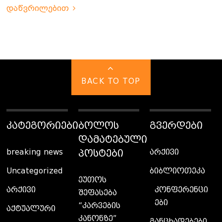
დაწვრილებით
BACK TO TOP
ᲙᲐᲢᲔᲒᲝᲠᲘᲔᲑᲘ
ᲑᲝᲚᲝᲡ
ᲒᲕᲔᲠᲓᲔᲑᲘ
ᲓᲐᲛᲐᲢᲔᲑᲣᲚᲘ
ᲞᲝᲡᲢᲔᲑᲘ
breaking news
არქივი
Uncategorized
ბიბლიოთეკა
ეუთოს
კონფერენცი
არქივი
შეფასება
ები
“კარვების
აქტუალური
კანონზე”
განცხადებები