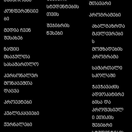
უშიშროება
მთავარი
სტუდენტების
კონფერენციე
თვის
პროგრამები
ბი
შეჯიბრის
ახალგაზრდა
მედია ჩვენ
წესები
მკვლევრები
შესახებ
ს
მომზადების
ნაფიც
პროგრამა
მსაჯულთა
სასამართლო
სამართალი
სკოლაში
პერსონალურ
მონაცემთა
ჭავჭავაძის
დაცვა
ადვოკატირე
ბისა და
პროექტები
პროფესიულ
პუბლიკაციები
ი ეთიკის
ჟურნალები
შეჯიბრი