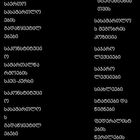
სტუდენტების
საერთო
თვის
სასამართლო
ების
სასამართლო
გადაწყვეტილ
ს მეგობრის
ებები
პოზიცია
საკონსტიტუცი
საჯარო
ო
ლექციები
სამართალწა
საჯარო
რმოების
ლექციები
სპეც-კურსი
სიახლეები
საკონსტიტუცი
ო
სტატიები და
სასამართლო
წიგნები
ს
ფედერალისტ
გადაწყვეტილ
ების
ებები
წერილების