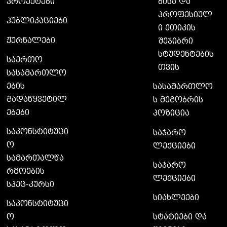
ბისა და
პროექტები
პროფესიულ
პუბლიკაციები
ი ეთიკის
ჟურნალები
შეჯიბრი
სტუდენტების
საერთო
თვის
სასამართლო
ების
სასამართლო
გადაწყვეტილ
ს მეგობრის
ებები
პოზიცია
საკონსტიტუცი
საჯარო
ო
ლექციები
სამართალწა
საჯარო
რმოების
ლექციები
სპეც-კურსი
სიახლეები
საკონსტიტუცი
ო
სტატიები და