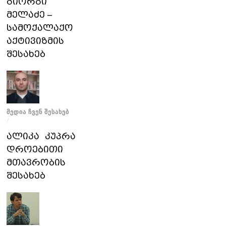
გიორგი
მელაძე –
სამოქალაქო
აქტივიზმის
შესახებ
ᲛᲔᲓᲘᲐ ᲩᲕᲔᲜ ᲨᲔᲡᲐᲮᲔᲑ
/
ალიკა კუპრავა
დროებითი
მთავრობის
შესახებ