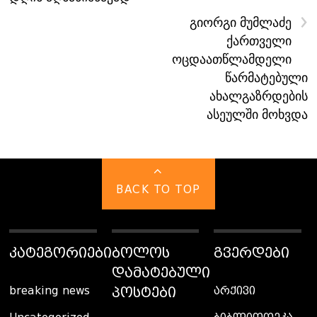
›
გიორგი მუმლაძე
ქართველი
ოცდაათწლამდელი
წარმატებული
ახალგაზრდების
ასეულში მოხვდა
BACK TO TOP
ᲙᲐᲢᲔᲒᲝᲠᲘᲔᲑᲘ
ᲑᲝᲚᲝᲡ
ᲒᲕᲔᲠᲓᲔᲑᲘ
ᲓᲐᲛᲐᲢᲔᲑᲣᲚᲘ
ᲞᲝᲡᲢᲔᲑᲘ
breaking news
არქივი