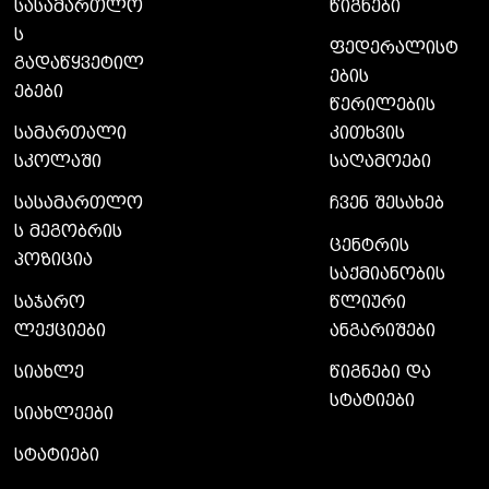
სასამართლო
წიგნები
ს
ფედერალისტ
გადაწყვეტილ
ების
ებები
წერილების
სამართალი
კითხვის
სკოლაში
საღამოები
სასამართლო
ჩვენ შესახებ
ს მეგობრის
ცენტრის
პოზიცია
საქმიანობის
საჯარო
წლიური
ლექციები
ანგარიშები
სიახლე
წიგნები და
სტატიები
სიახლეები
სტატიები