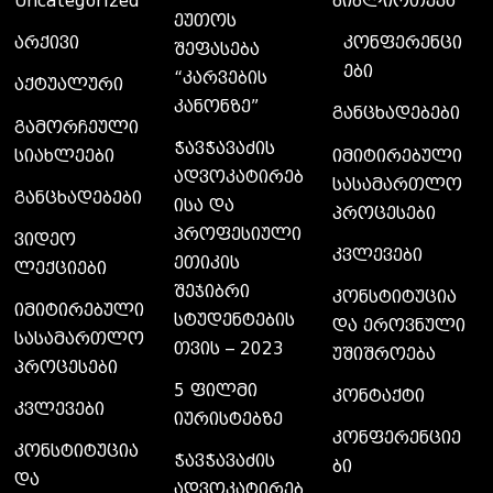
Uncategorized
ბიბლიოთეკა
ეუთოს
კონფერენცი
არქივი
შეფასება
ები
“კარვების
აქტუალური
კანონზე”
განცხადებები
გამორჩეული
ჭავჭავაძის
სიახლეები
იმიტირებული
ადვოკატირებ
სასამართლო
განცხადებები
ისა და
პროცესები
პროფესიული
ვიდეო
კვლევები
ეთიკის
ლექციები
შეჯიბრი
კონსტიტუცია
იმიტირებული
სტუდენტების
და ეროვნული
სასამართლო
თვის – 2023
უშიშროება
პროცესები
5 ფილმი
კონტაქტი
კვლევები
იურისტებზე
კონფერენციე
კონსტიტუცია
ჭავჭავაძის
ბი
და
ადვოკატირებ