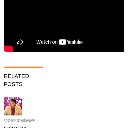
RELATED
POSTS
ᲕᲘᲓᲔᲝ ᲚᲔᲥᲪᲘᲔᲑᲘ
/