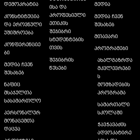
დემოკრატია
მედია
ისა და
პროფესიული
კონსტიტუცია
მედია ჩვენ
ეთიკის
და ეროვნული
შესახებ
შეჯიბრი
უშიშროება
მთავარი
სტუდენტების
კონფერენციე
თვის
პროგრამები
ბი
შეჯიბრის
ახალგაზრდა
მედია ჩვენ
წესები
მკვლევრები
შესახებ
ს
მომზადების
ნაფიც
პროგრამა
მსაჯულთა
სასამართლო
სამართალი
სკოლაში
პერსონალურ
მონაცემთა
ჭავჭავაძის
დაცვა
ადვოკატირე