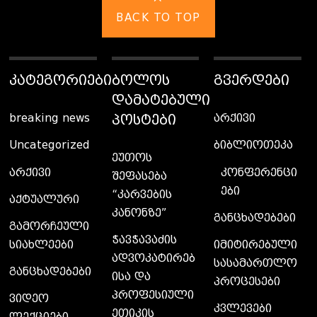
BACK TO TOP
ᲙᲐᲢᲔᲒᲝᲠᲘᲔᲑᲘ
ᲑᲝᲚᲝᲡ
ᲒᲕᲔᲠᲓᲔᲑᲘ
ᲓᲐᲛᲐᲢᲔᲑᲣᲚᲘ
ᲞᲝᲡᲢᲔᲑᲘ
breaking news
არქივი
Uncategorized
ბიბლიოთეკა
ეუთოს
კონფერენცი
არქივი
შეფასება
ები
“კარვების
აქტუალური
კანონზე”
განცხადებები
გამორჩეული
ჭავჭავაძის
სიახლეები
იმიტირებული
ადვოკატირებ
სასამართლო
განცხადებები
ისა და
პროცესები
პროფესიული
ვიდეო
კვლევები
ეთიკის