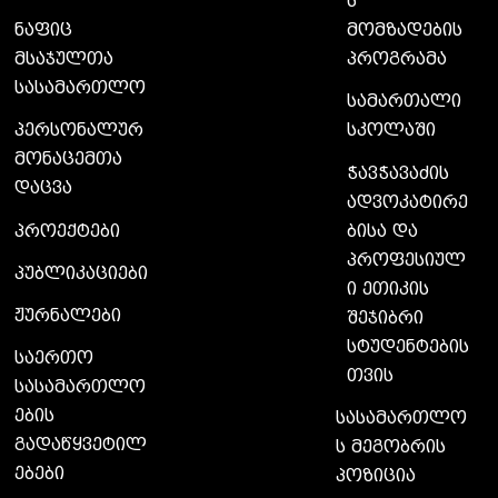
ს
მომზადების
ნაფიც
პროგრამა
მსაჯულთა
სასამართლო
სამართალი
სკოლაში
პერსონალურ
მონაცემთა
ჭავჭავაძის
დაცვა
ადვოკატირე
ბისა და
პროექტები
პროფესიულ
პუბლიკაციები
ი ეთიკის
ჟურნალები
შეჯიბრი
სტუდენტების
საერთო
თვის
სასამართლო
ების
სასამართლო
გადაწყვეტილ
ს მეგობრის
ებები
პოზიცია