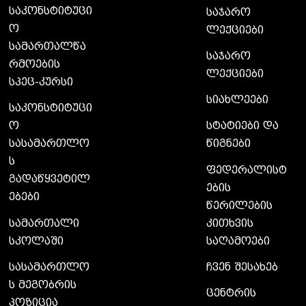
საკონსტიტუცი
საჯარო
ო
ლექციები
სამართალწა
საჯარო
რმოების
ლექციები
სპეც-კურსი
სიახლეები
საკონსტიტუცი
ო
სტატიები და
სასამართლო
წიგნები
ს
ფედერალისტ
გადაწყვეტილ
ების
ებები
წერილების
სამართალი
კითხვის
სკოლაში
საღამოები
სასამართლო
ჩვენ შესახებ
ს მეგობრის
ცენტრის
პოზიცია