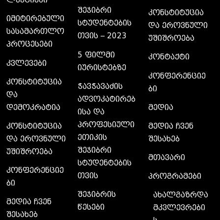
ლექციები
შეჯიბრი
კონსტიტუცია
იმიტირებული
სტუდენტების
და ეროვნული
სასამართლო
თვის – 2023
უშიშროება
პროცესები
5 ფილმი
კონტაქტი
კვლევები
იურისტებზე
კონფერენციე
კონსტიტუცია
ჭავჭავაძის
ბი
და
ადვოკატირებ
დემოკრატია
მედია
ისა და
პროფესიული
კონსტიტუცია
მედია ჩვენ
ეთიკის
და ეროვნული
შესახებ
შეჯიბრი
უშიშროება
მთავარი
სტუდენტების
კონფერენციე
თვის
პროგრამები
ბი
შეჯიბრის
ახალგაზრდა
მედია ჩვენ
წესები
მკვლევრები
შესახებ