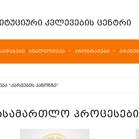
იტუციური კვლევების ცენტრი
ᲮᲐᲓᲔᲑᲔᲑᲘ
ᲑᲘᲑᲚᲘᲝᲗᲔᲙᲐ
ᲞᲠᲝᲒᲠᲐᲛᲔᲑᲘ
ᲐᲠᲥᲘᲕ
ბა “კარვების კანონზე”
ᲐᲡᲐᲛᲐᲠᲗᲚᲝ ᲞᲠᲝᲪᲔᲡᲔᲑ