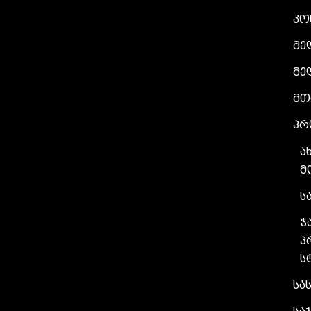
კო
მე
მე
მთ
პრ
ა
მ
ს
ჭ
პ
ს
სა