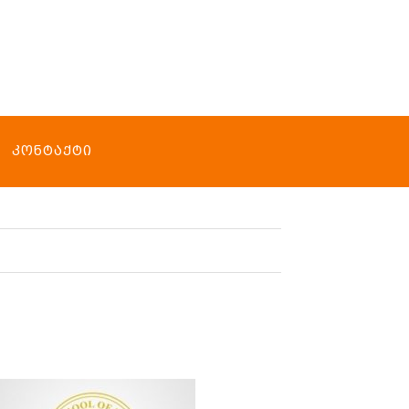
Ი
ᲙᲝᲜᲢᲐᲥᲢᲘ
Ი