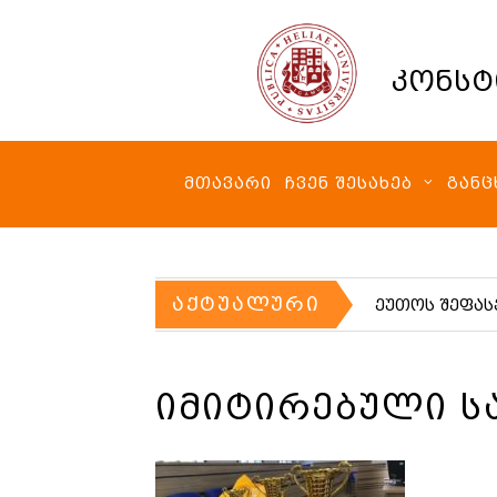
კონსტ
ᲛᲗᲐᲕᲐᲠᲘ
ᲩᲕᲔᲜ ᲨᲔᲡᲐᲮᲔᲑ
ᲒᲐᲜᲪ
ᲐᲥᲢᲣᲐᲚᲣᲠᲘ
ეუთოს შეფასე
ᲘᲛᲘᲢᲘᲠᲔᲑᲣᲚᲘ Ს