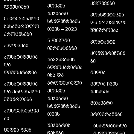
კვლევები
ეთიკის
ლექციები
შეჯიბრი
კონსტიტუცია
იმიტირებული
სტუდენტების
და ეროვნული
სასამართლო
თვის – 2023
უშიშროება
პროცესები
5 ფილმი
კონტაქტი
კვლევები
იურისტებზე
კონფერენციე
კონსტიტუცია
ჭავჭავაძის
ბი
და
ადვოკატირებ
დემოკრატია
მედია
ისა და
პროფესიული
კონსტიტუცია
მედია ჩვენ
ეთიკის
და ეროვნული
შესახებ
შეჯიბრი
უშიშროება
მთავარი
სტუდენტების
კონფერენციე
თვის
პროგრამები
ბი
შეჯიბრის
ახალგაზრდა
მედია ჩვენ
წესები
მკვლევრები