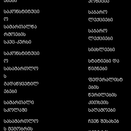
ებები
პოზიცია
საკონსტიტუცი
საჯარო
ო
ლექციები
სამართალწა
საჯარო
რმოების
ლექციები
სპეც-კურსი
სიახლეები
საკონსტიტუცი
ო
სტატიები და
სასამართლო
წიგნები
ს
ფედერალისტ
გადაწყვეტილ
ების
ებები
წერილების
სამართალი
კითხვის
სკოლაში
საღამოები
სასამართლო
ჩვენ შესახებ
ს მეგობრის