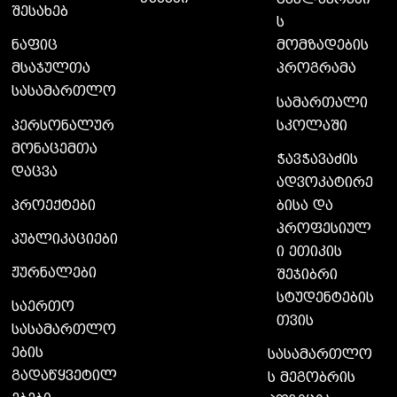
შესახებ
ს
მომზადების
ნაფიც
პროგრამა
მსაჯულთა
სასამართლო
სამართალი
სკოლაში
პერსონალურ
მონაცემთა
ჭავჭავაძის
დაცვა
ადვოკატირე
ბისა და
პროექტები
პროფესიულ
პუბლიკაციები
ი ეთიკის
ჟურნალები
შეჯიბრი
სტუდენტების
საერთო
თვის
სასამართლო
ების
სასამართლო
გადაწყვეტილ
ს მეგობრის