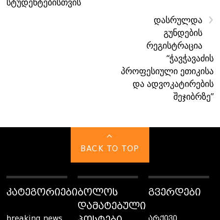
სტუდენტებისთვის
›
დასრულდა
გუნდების
რეგისტრაცია
“ჭავჭავაძის
პროფესიული ეთიკისა
და ადვოკატირების
შეჯიბრზე”
BACK TO TOP
ᲙᲐᲢᲔᲒᲝᲠᲘᲔᲑᲘ
ᲑᲝᲚᲝᲡ
ᲒᲕᲔᲠᲓᲔᲑᲘ
ᲓᲐᲛᲐᲢᲔᲑᲣᲚᲘ
ᲞᲝᲡᲢᲔᲑᲘ
breaking news
არქივი