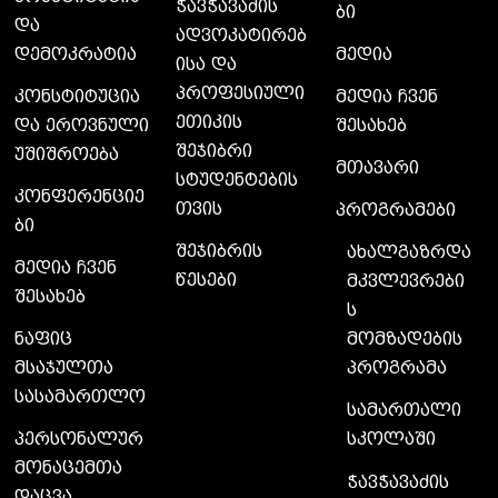
ჭავჭავაძის
ბი
და
ადვოკატირებ
დემოკრატია
მედია
ისა და
პროფესიული
კონსტიტუცია
მედია ჩვენ
ეთიკის
და ეროვნული
შესახებ
შეჯიბრი
უშიშროება
მთავარი
სტუდენტების
კონფერენციე
თვის
პროგრამები
ბი
შეჯიბრის
ახალგაზრდა
მედია ჩვენ
წესები
მკვლევრები
შესახებ
ს
მომზადების
ნაფიც
პროგრამა
მსაჯულთა
სასამართლო
სამართალი
სკოლაში
პერსონალურ
მონაცემთა
ჭავჭავაძის
დაცვა