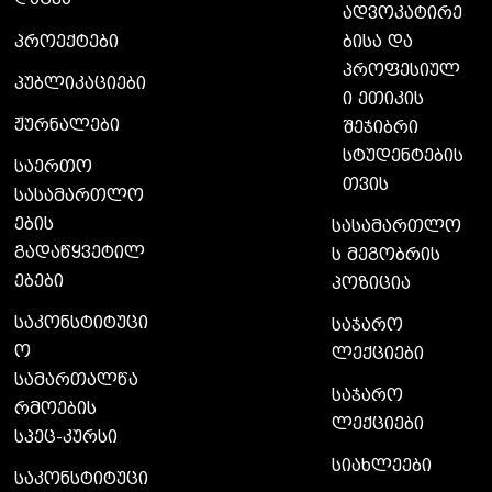
ადვოკატირე
ბისა და
პროექტები
პროფესიულ
პუბლიკაციები
ი ეთიკის
ჟურნალები
შეჯიბრი
სტუდენტების
საერთო
თვის
სასამართლო
ების
სასამართლო
გადაწყვეტილ
ს მეგობრის
ებები
პოზიცია
საკონსტიტუცი
საჯარო
ო
ლექციები
სამართალწა
საჯარო
რმოების
ლექციები
სპეც-კურსი
სიახლეები
საკონსტიტუცი