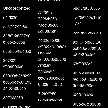
Uncategorized
ბიბლიოთეკა
ეუთოს
კონფერენცი
არქივი
შეფასება
ები
“კარვების
აქტუალური
კანონზე”
განცხადებები
გამორჩეული
ჭავჭავაძის
სიახლეები
იმიტირებული
ადვოკატირებ
სასამართლო
განცხადებები
ისა და
პროცესები
პროფესიული
ვიდეო
კვლევები
ეთიკის
ლექციები
შეჯიბრი
კონსტიტუცია
იმიტირებული
სტუდენტების
და ეროვნული
სასამართლო
თვის – 2023
უშიშროება
პროცესები
5 ფილმი
კონტაქტი
კვლევები
იურისტებზე
კონფერენციე
კონსტიტუცია