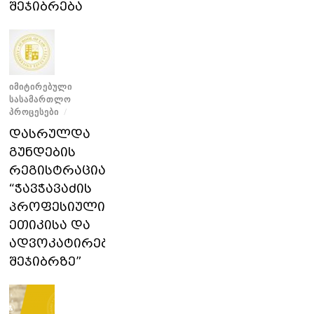
შეჯიბრება
ᲘᲛᲘᲢᲘᲠᲔᲑᲣᲚᲘ
ᲡᲐᲡᲐᲛᲐᲠᲗᲚᲝ
ᲞᲠᲝᲪᲔᲡᲔᲑᲘ
/
დასრულდა
გუნდების
რეგისტრაცია
“ჭავჭავაძის
პროფესიული
ეთიკისა და
ადვოკატირების
შეჯიბრზე”