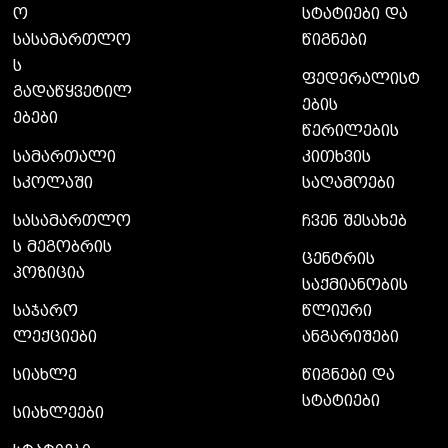
ო
სტატიები და
სასამართლო
წიგნები
ს
ფედერალისტ
გადაწყვეტილ
ების
ებები
წერილების
სამართალი
კითხვის
სკოლაში
საღამოები
სასამართლო
ჩვენ შესახებ
ს მეგობრის
ცენტრის
პოზიცია
საქმიანობის
საჯარო
წლიური
ლექციები
ანგარიშები
სიახლე
წიგნები და
სტატიები
სიახლეები