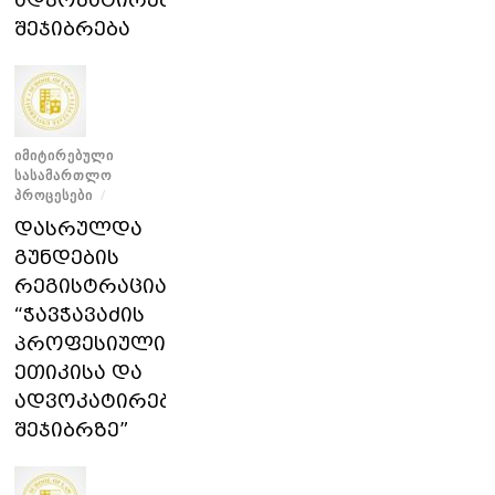
ადვოკატირების
შეჯიბრება
ᲘᲛᲘᲢᲘᲠᲔᲑᲣᲚᲘ
ᲡᲐᲡᲐᲛᲐᲠᲗᲚᲝ
ᲞᲠᲝᲪᲔᲡᲔᲑᲘ
/
დასრულდა
გუნდების
რეგისტრაცია
“ჭავჭავაძის
პროფესიული
ეთიკისა და
ადვოკატირების
შეჯიბრზე”