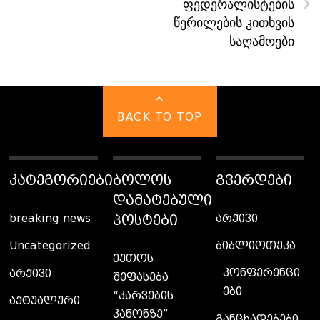
›
ფედერალისტების
წერილების კითხვის
საღამოები
BACK TO TOP
ᲙᲐᲢᲔᲒᲝᲠᲘᲔᲑᲘ
ᲑᲝᲚᲝᲡ
ᲒᲕᲔᲠᲓᲔᲑᲘ
ᲓᲐᲛᲐᲢᲔᲑᲣᲚᲘ
ᲞᲝᲡᲢᲔᲑᲘ
breaking news
არქივი
Uncategorized
ბიბლიოთეკა
ეუთოს
კონფერენცი
არქივი
შეფასება
ები
“კარვების
აქტუალური
კანონზე”
განცხადებები