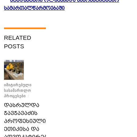
სტუდენტური ოლიმპიადა საკონსტიტუციო
სამართალწარმოებაში
RELATED
POSTS
ᲘᲛᲘᲢᲘᲠᲔᲑᲣᲚᲘ
ᲡᲐᲡᲐᲛᲐᲠᲗᲚᲝ
ᲞᲠᲝᲪᲔᲡᲔᲑᲘ
/
დასრულდა
ჭავჭავაძის
პროფესიული
ეთიკისა და