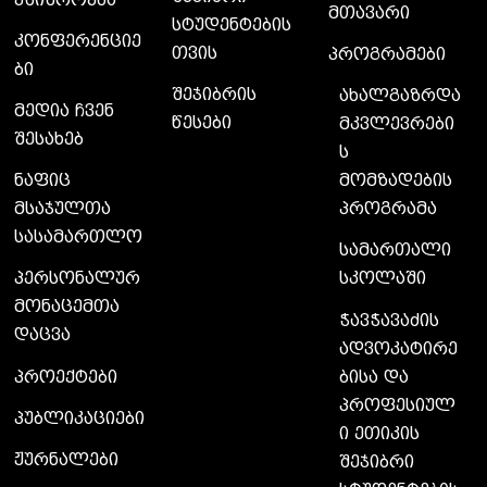
მთავარი
სტუდენტების
კონფერენციე
თვის
პროგრამები
ბი
შეჯიბრის
ახალგაზრდა
მედია ჩვენ
წესები
მკვლევრები
შესახებ
ს
მომზადების
ნაფიც
პროგრამა
მსაჯულთა
სასამართლო
სამართალი
სკოლაში
პერსონალურ
მონაცემთა
ჭავჭავაძის
დაცვა
ადვოკატირე
ბისა და
პროექტები
პროფესიულ
პუბლიკაციები
ი ეთიკის
ჟურნალები
შეჯიბრი