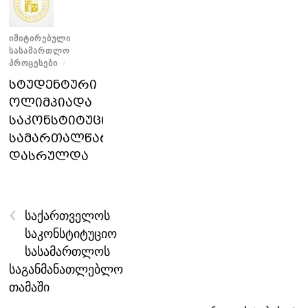
ᲘᲛᲘᲢᲘᲠᲔᲑᲣᲚᲘ
ᲡᲐᲡᲐᲛᲐᲠᲗᲚᲝ
ᲞᲠᲝᲪᲔᲡᲔᲑᲘ
/
სტუდენტური
ოლიმპიადა
საკონსტიტუციო
სამართალწარმოებაში
დასრულდა
‹
საქართველოს
საკონსტიტუციო
სასამართლოს
საგანმანათლებლო
თამაში