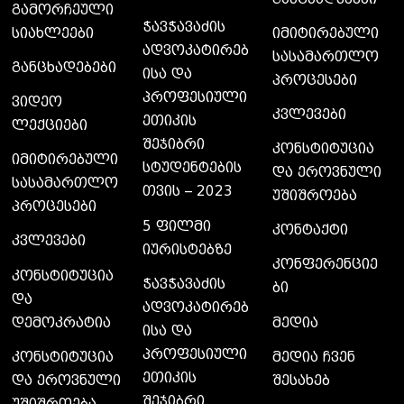
გამორჩეული
ჭავჭავაძის
სიახლეები
იმიტირებული
ადვოკატირებ
სასამართლო
განცხადებები
ისა და
პროცესები
პროფესიული
ვიდეო
კვლევები
ეთიკის
ლექციები
შეჯიბრი
კონსტიტუცია
იმიტირებული
სტუდენტების
და ეროვნული
სასამართლო
თვის – 2023
უშიშროება
პროცესები
5 ფილმი
კონტაქტი
კვლევები
იურისტებზე
კონფერენციე
კონსტიტუცია
ჭავჭავაძის
ბი
და
ადვოკატირებ
დემოკრატია
მედია
ისა და
პროფესიული
კონსტიტუცია
მედია ჩვენ
ეთიკის
და ეროვნული
შესახებ
შეჯიბრი
უშიშროება