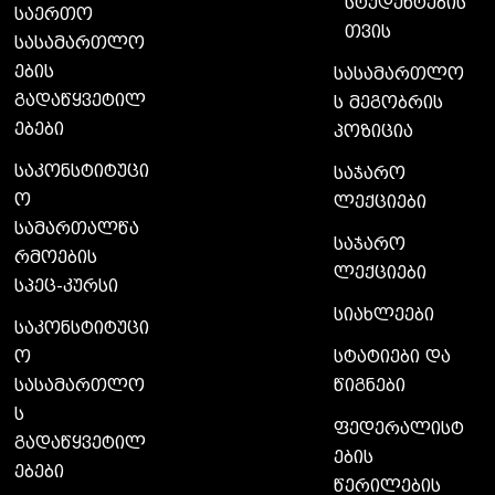
სტუდენტების
საერთო
თვის
სასამართლო
ების
სასამართლო
გადაწყვეტილ
ს მეგობრის
ებები
პოზიცია
საკონსტიტუცი
საჯარო
ო
ლექციები
სამართალწა
საჯარო
რმოების
ლექციები
სპეც-კურსი
სიახლეები
საკონსტიტუცი
ო
სტატიები და
სასამართლო
წიგნები
ს
ფედერალისტ
გადაწყვეტილ
ების
ებები
წერილების