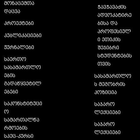
მონაცემთა
ჭავჭავაძის
დაცვა
ადვოკატირე
ბისა და
პროექტები
პროფესიულ
პუბლიკაციები
ი ეთიკის
ჟურნალები
შეჯიბრი
სტუდენტების
საერთო
თვის
სასამართლო
ების
სასამართლო
გადაწყვეტილ
ს მეგობრის
ებები
პოზიცია
საკონსტიტუცი
საჯარო
ო
ლექციები
სამართალწა
საჯარო
რმოების
ლექციები
სპეც-კურსი