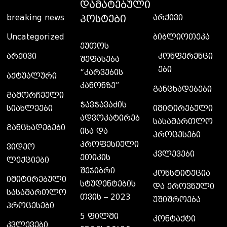
ᲓᲐᲛᲐᲢᲔᲑᲣᲚᲘ
ᲞᲝᲡᲢᲔᲑᲘ
breaking news
არქივი
Uncategorized
ბიბლიოთეკა
ეუთოს
კონფერენცი
არქივი
შეფასება
ები
“კარვების
აქტუალური
კანონზე”
განცხადებები
გამორჩეული
ჭავჭავაძის
სიახლეები
იმიტირებული
ადვოკატირებ
სასამართლო
განცხადებები
ისა და
პროცესები
პროფესიული
ვიდეო
კვლევები
ეთიკის
ლექციები
შეჯიბრი
კონსტიტუცია
იმიტირებული
სტუდენტების
და ეროვნული
სასამართლო
თვის – 2023
უშიშროება
პროცესები
5 ფილმი
კონტაქტი
კვლევები