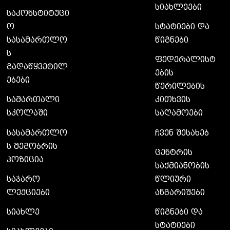
სიახლეები
საკონსტიტუცი
ო
სტატიები და
სასამართლო
წიგნები
ს
ფედერალისტ
გადაწყვეტილ
ების
ებები
წერილების
სამართალი
კითხვის
სკოლაში
საღამოები
სასამართლო
ჩვენ შესახებ
ს მეგობრის
ცენტრის
პოზიცია
საქმიანობის
საჯარო
წლიური
ლექციები
ანგარიშები
სიახლე
წიგნები და
სტატიები