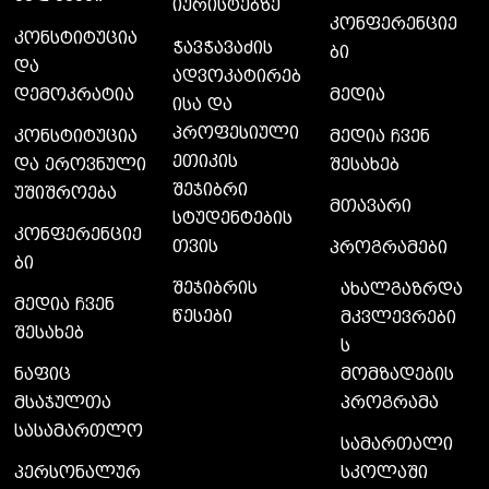
იურისტებზე
კონფერენციე
კონსტიტუცია
ჭავჭავაძის
ბი
და
ადვოკატირებ
დემოკრატია
მედია
ისა და
პროფესიული
კონსტიტუცია
მედია ჩვენ
ეთიკის
და ეროვნული
შესახებ
შეჯიბრი
უშიშროება
მთავარი
სტუდენტების
კონფერენციე
თვის
პროგრამები
ბი
შეჯიბრის
ახალგაზრდა
მედია ჩვენ
წესები
მკვლევრები
შესახებ
ს
მომზადების
ნაფიც
პროგრამა
მსაჯულთა
სასამართლო
სამართალი
სკოლაში
პერსონალურ