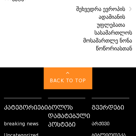
›
შეხვედრა ევროპის
ადამიანის
უფლებათა
სასამართლოს
მოსამართლე ნონა
წოწორიასთან
BACK TO TOP
ᲙᲐᲢᲔᲒᲝᲠᲘᲔᲑᲘ
ᲑᲝᲚᲝᲡ
ᲒᲕᲔᲠᲓᲔᲑᲘ
ᲓᲐᲛᲐᲢᲔᲑᲣᲚᲘ
ᲞᲝᲡᲢᲔᲑᲘ
breaking news
არქივი
Uncategorized
ბიბლიოთეკა