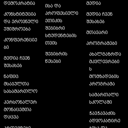
დემოკრატია
მედია
ისა და
პროფესიული
კონსტიტუცია
მედია ჩვენ
ეთიკის
და ეროვნული
შესახებ
შეჯიბრი
უშიშროება
მთავარი
სტუდენტების
კონფერენციე
თვის
პროგრამები
ბი
შეჯიბრის
ახალგაზრდა
მედია ჩვენ
წესები
მკვლევრები
შესახებ
ს
მომზადების
ნაფიც
პროგრამა
მსაჯულთა
სასამართლო
სამართალი
სკოლაში
პერსონალურ
მონაცემთა
ჭავჭავაძის
დაცვა
ადვოკატირე