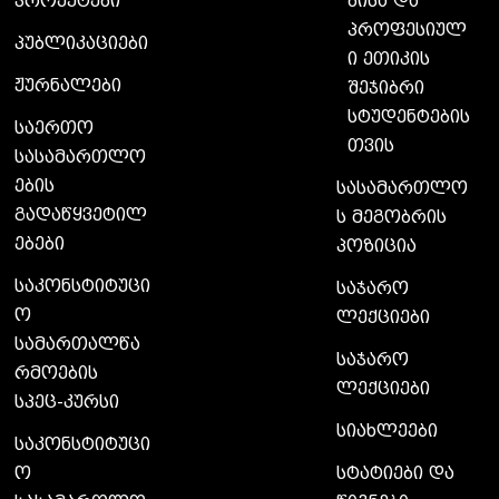
ბისა და
პროექტები
პროფესიულ
პუბლიკაციები
ი ეთიკის
ჟურნალები
შეჯიბრი
სტუდენტების
საერთო
თვის
სასამართლო
ების
სასამართლო
გადაწყვეტილ
ს მეგობრის
ებები
პოზიცია
საკონსტიტუცი
საჯარო
ო
ლექციები
სამართალწა
საჯარო
რმოების
ლექციები
სპეც-კურსი
სიახლეები
საკონსტიტუცი
ო
სტატიები და