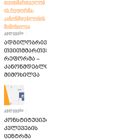
ᲙᲕᲚᲔᲕᲔᲑᲘ
/
ადგილობრივი
თვითმმართველობის
რეფორმა –
კანონმდებლობის
მიმოხილვა
ᲙᲕᲚᲔᲕᲔᲑᲘ
/
კონსტიტუციური
კვლევების
ცენტრმა