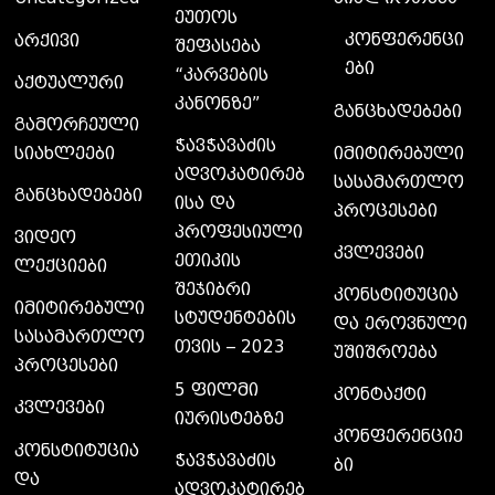
ეუთოს
კონფერენცი
არქივი
შეფასება
ები
“კარვების
აქტუალური
კანონზე”
განცხადებები
გამორჩეული
ჭავჭავაძის
სიახლეები
იმიტირებული
ადვოკატირებ
სასამართლო
განცხადებები
ისა და
პროცესები
პროფესიული
ვიდეო
კვლევები
ეთიკის
ლექციები
შეჯიბრი
კონსტიტუცია
იმიტირებული
სტუდენტების
და ეროვნული
სასამართლო
თვის – 2023
უშიშროება
პროცესები
5 ფილმი
კონტაქტი
კვლევები
იურისტებზე
კონფერენციე
კონსტიტუცია
ჭავჭავაძის
ბი
და
ადვოკატირებ