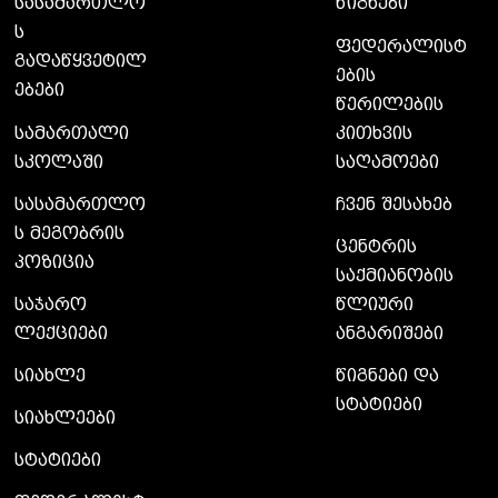
სასამართლო
წიგნები
ს
ფედერალისტ
გადაწყვეტილ
ების
ებები
წერილების
სამართალი
კითხვის
სკოლაში
საღამოები
სასამართლო
ჩვენ შესახებ
ს მეგობრის
ცენტრის
პოზიცია
საქმიანობის
საჯარო
წლიური
ლექციები
ანგარიშები
სიახლე
წიგნები და
სტატიები
სიახლეები
სტატიები