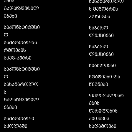
ების
სასამართლო
გადაწყვეტილ
ს მეგობრის
ებები
პოზიცია
საკონსტიტუცი
საჯარო
ო
ლექციები
სამართალწა
საჯარო
რმოების
ლექციები
სპეც-კურსი
სიახლეები
საკონსტიტუცი
ო
სტატიები და
სასამართლო
წიგნები
ს
ფედერალისტ
გადაწყვეტილ
ების
ებები
წერილების
სამართალი
კითხვის
სკოლაში
საღამოები