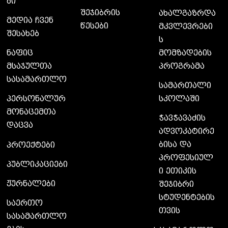
ბი
შეჯიბრის
ახალგაზრდა
მედია ჩვენ
წესები
მკვლევრები
შესახებ
ს
მომზადების
ნაფიც
პროგრამა
მსაჯულთა
სასამართლო
სამართალი
სკოლაში
პერსონალურ
მონაცემთა
ჭავჭავაძის
დაცვა
ადვოკატირე
ბისა და
პროექტები
პროფესიულ
პუბლიკაციები
ი ეთიკის
ჟურნალები
შეჯიბრი
სტუდენტების
საერთო
თვის
სასამართლო