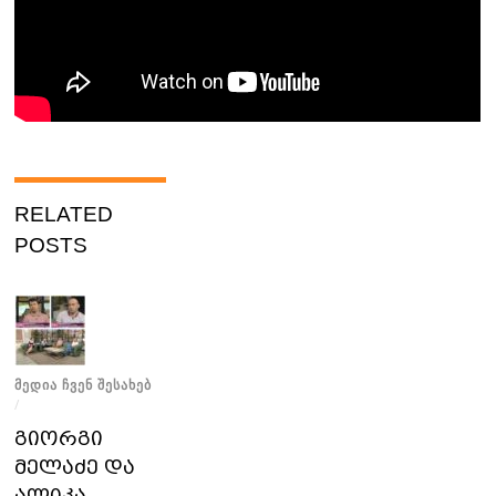
RELATED
POSTS
ᲛᲔᲓᲘᲐ ᲩᲕᲔᲜ ᲨᲔᲡᲐᲮᲔᲑ
/
გიორგი
მელაძე და