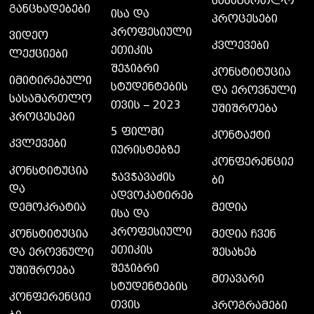
სასამართლო
განცხადებები
ისა და
პროცესები
პროფესიული
ვიდეო
კვლევები
ეთიკის
ლექციები
შეჯიბრი
კონსტიტუცია
იმიტირებული
სტუდენტების
და ეროვნული
სასამართლო
თვის – 2023
უშიშროება
პროცესები
5 ფილმი
კონტაქტი
კვლევები
იურისტებზე
კონფერენციე
კონსტიტუცია
ჭავჭავაძის
ბი
და
ადვოკატირებ
დემოკრატია
მედია
ისა და
პროფესიული
კონსტიტუცია
მედია ჩვენ
ეთიკის
და ეროვნული
შესახებ
შეჯიბრი
უშიშროება
მთავარი
სტუდენტების
კონფერენციე
თვის
პროგრამები