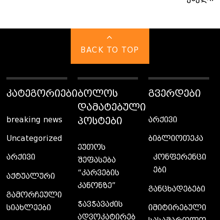
BACK TO TOP
ᲙᲐᲢᲔᲒᲝᲠᲘᲔᲑᲘ
ᲑᲝᲚᲝᲡ
ᲒᲕᲔᲠᲓᲔᲑᲘ
ᲓᲐᲛᲐᲢᲔᲑᲣᲚᲘ
ᲞᲝᲡᲢᲔᲑᲘ
breaking news
არქივი
Uncategorized
ბიბლიოთეკა
ეუთოს
კონფერენცი
არქივი
შეფასება
ები
“კარვების
აქტუალური
კანონზე”
განცხადებები
გამორჩეული
ჭავჭავაძის
სიახლეები
იმიტირებული
ადვოკატირებ