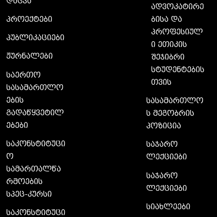
დაცვა
ადვოკატირე
ბისა და
პროექტები
პროფესიულ
პუბლიკაციები
ი ეთიკის
ჟურნალები
შეჯიბრი
სტუდენტების
საერთო
თვის
სასამართლო
ების
სასამართლო
გადაწყვეტილ
ს მეგობრის
ებები
პოზიცია
საკონსტიტუცი
საჯარო
ო
ლექციები
სამართალწა
საჯარო
რმოების
ლექციები
სპეც-კურსი
სიახლეები
საკონსტიტუცი