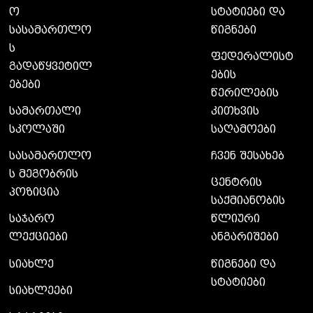
ო
სტატიები და
სასამართლო
წიგნები
ს
ფედერალისტ
გადაწყვეტილ
ების
ებები
წერილების
სამართალი
კითხვის
სკოლაში
საღამოები
სასამართლო
ჩვენ შესახებ
ს მეგობრის
ცენტრის
პოზიცია
საქმიანობის
საჯარო
წლიური
ლექციები
ანგარიშები
სიახლე
წიგნები და
სტატიები
სიახლეები