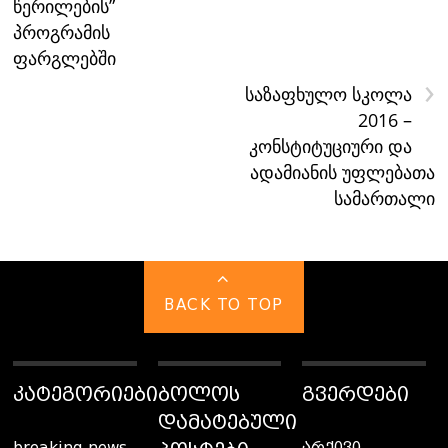
წერილების”
პროგრამის
ფარგლებში
›
საზაფხულო სკოლა
2016 –
კონსტიტუციური და
ადამიანის უფლებათა
სამართალი
BACK TO TOP
ᲙᲐᲢᲔᲒᲝᲠᲘᲔᲑᲘ
ᲑᲝᲚᲝᲡ
ᲒᲕᲔᲠᲓᲔᲑᲘ
ᲓᲐᲛᲐᲢᲔᲑᲣᲚᲘ
breaking news
არქივი