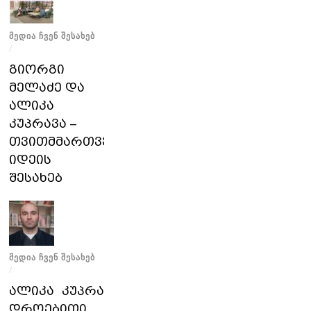
ᲛᲔᲓᲘᲐ ᲩᲕᲔᲜ ᲨᲔᲡᲐᲮᲔᲑ
/
გიორგი
მელაძე და
ალიკა
კუპრავა –
თვითმმართველობის
იდეის
შესახებ
ᲛᲔᲓᲘᲐ ᲩᲕᲔᲜ ᲨᲔᲡᲐᲮᲔᲑ
/
ალიკა კუპრავა
დროებითი