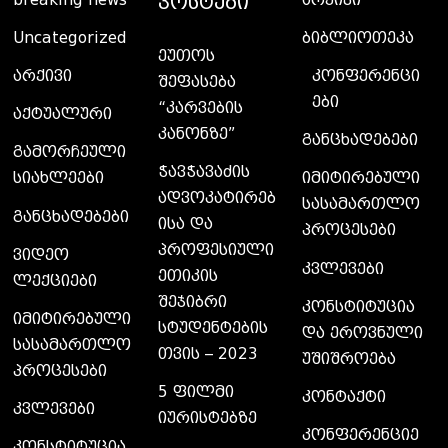
ᲞᲝᲡᲢᲔᲑᲘ
Uncategorized
ბიბლიოთეკა
ეუთოს
კონფერენცი
არქივი
შეფასება
ები
“კარვების
აქტუალური
კანონზე”
განცხადებები
გამორჩეული
ჭავჭავაძის
სიახლეები
იმიტირებული
ადვოკატირებ
სასამართლო
განცხადებები
ისა და
პროცესები
პროფესიული
ვიდეო
კვლევები
ეთიკის
ლექციები
შეჯიბრი
კონსტიტუცია
იმიტირებული
სტუდენტების
და ეროვნული
სასამართლო
თვის – 2023
უშიშროება
პროცესები
5 ფილმი
კონტაქტი
კვლევები
იურისტებზე
კონფერენციე
კონსტიტუცია