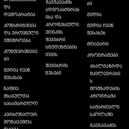
ჭავჭავაძის
ბი
და
ადვოკატირებ
დემოკრატია
მედია
ისა და
პროფესიული
კონსტიტუცია
მედია ჩვენ
ეთიკის
და ეროვნული
შესახებ
შეჯიბრი
უშიშროება
მთავარი
სტუდენტების
კონფერენციე
თვის
პროგრამები
ბი
შეჯიბრის
ახალგაზრდა
მედია ჩვენ
წესები
მკვლევრები
შესახებ
ს
მომზადების
ნაფიც
პროგრამა
მსაჯულთა
სასამართლო
სამართალი
სკოლაში
პერსონალურ
მონაცემთა
ჭავჭავაძის