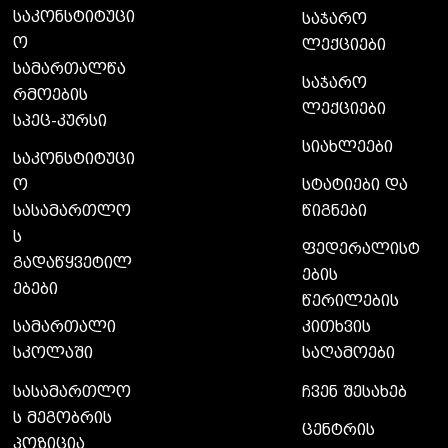
საკონსტიტუცი
საჯარო
ო
ლექციები
სამართალწა
საჯარო
რმოების
ლექციები
სპეც-კურსი
სიახლეები
საკონსტიტუცი
ო
სტატიები და
სასამართლო
წიგნები
ს
ფედერალისტ
გადაწყვეტილ
ების
ებები
წერილების
სამართალი
კითხვის
სკოლაში
საღამოები
სასამართლო
ჩვენ შესახებ
ს მეგობრის
ცენტრის
პოზიცია