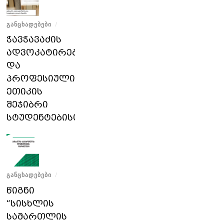
ᲒᲐᲜᲪᲮᲐᲓᲔᲑᲔᲑᲘ
/
ჭავჭავაძის
ადვოკატირებისა
და
პროფესიული
ეთიკის
შეჯიბრი
სტუდენტებისთვის
ᲒᲐᲜᲪᲮᲐᲓᲔᲑᲔᲑᲘ
/
წიგნი
“სისხლის
სამართლის