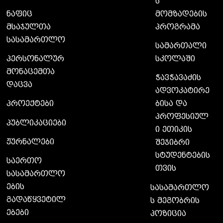
ს
მომზადების
ნაფიც
პროგრამა
მსაჯულთა
სასამართლო
სამართალი
სკოლაში
პერსონალურ
მონაცემთა
ჭავჭავაძის
დაცვა
ადვოკატირე
ბისა და
პროექტები
პროფესიულ
პუბლიკაციები
ი ეთიკის
ჟურნალები
შეჯიბრი
სტუდენტების
საერთო
თვის
სასამართლო
ების
სასამართლო
გადაწყვეტილ
ს მეგობრის
ებები
პოზიცია