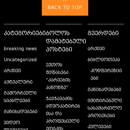
BACK TO TOP
ᲙᲐᲢᲔᲒᲝᲠᲘᲔᲑᲘ
ᲑᲝᲚᲝᲡ
ᲒᲕᲔᲠᲓᲔᲑᲘ
ᲓᲐᲛᲐᲢᲔᲑᲣᲚᲘ
ᲞᲝᲡᲢᲔᲑᲘ
breaking news
არქივი
Uncategorized
ბიბლიოთეკა
ეუთოს
კონფერენცი
არქივი
შეფასება
ები
“კარვების
აქტუალური
კანონზე”
განცხადებები
გამორჩეული
ჭავჭავაძის
სიახლეები
იმიტირებული
ადვოკატირებ
სასამართლო
განცხადებები
ისა და
პროცესები
პროფესიული
ვიდეო
კვლევები
ეთიკის