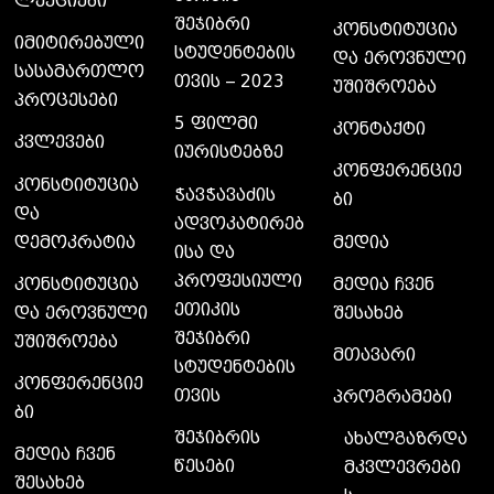
ლექციები
შეჯიბრი
კონსტიტუცია
იმიტირებული
სტუდენტების
და ეროვნული
სასამართლო
თვის – 2023
უშიშროება
პროცესები
5 ფილმი
კონტაქტი
კვლევები
იურისტებზე
კონფერენციე
კონსტიტუცია
ჭავჭავაძის
ბი
და
ადვოკატირებ
დემოკრატია
მედია
ისა და
პროფესიული
კონსტიტუცია
მედია ჩვენ
ეთიკის
და ეროვნული
შესახებ
შეჯიბრი
უშიშროება
მთავარი
სტუდენტების
კონფერენციე
თვის
პროგრამები
ბი
შეჯიბრის
ახალგაზრდა
მედია ჩვენ
წესები
მკვლევრები
შესახებ