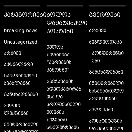
ᲙᲐᲢᲔᲒᲝᲠᲘᲔᲑᲘ
ᲑᲝᲚᲝᲡ
ᲒᲕᲔᲠᲓᲔᲑᲘ
ᲓᲐᲛᲐᲢᲔᲑᲣᲚᲘ
ᲞᲝᲡᲢᲔᲑᲘ
breaking news
არქივი
Uncategorized
ბიბლიოთეკა
ეუთოს
კონფერენცი
არქივი
შეფასება
ები
“კარვების
აქტუალური
კანონზე”
განცხადებები
გამორჩეული
ჭავჭავაძის
სიახლეები
იმიტირებული
ადვოკატირებ
სასამართლო
განცხადებები
ისა და
პროცესები
პროფესიული
ვიდეო
კვლევები
ეთიკის
ლექციები
შეჯიბრი
კონსტიტუცია
იმიტირებული
სტუდენტების
და ეროვნული