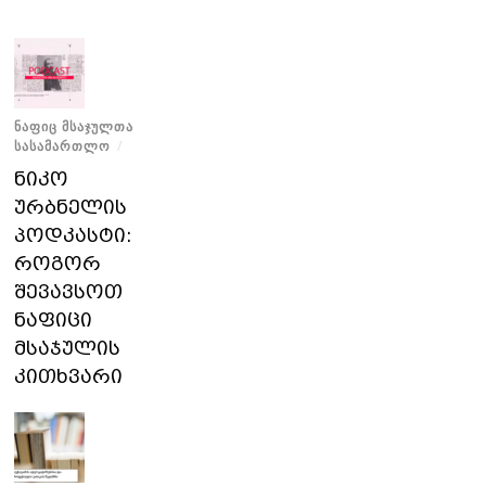
ᲜᲐᲤᲘᲪ ᲛᲡᲐᲯᲣᲚᲗᲐ
ᲡᲐᲡᲐᲛᲐᲠᲗᲚᲝ
/
ნიკო
ურბნელის
პოდკასტი:
როგორ
შევავსოთ
ნაფიცი
მსაჯულის
კითხვარი