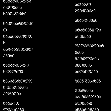
სამართალწა
საჯარო
რმოების
ლექციები
სპეც-კურსი
სიახლეები
საკონსტიტუცი
ო
სტატიები და
სასამართლო
წიგნები
ს
ფედერალისტ
გადაწყვეტილ
ების
ებები
წერილების
სამართალი
კითხვის
სკოლაში
საღამოები
სასამართლო
ჩვენ შესახებ
ს მეგობრის
ცენტრის
პოზიცია
საქმიანობის
საჯარო
წლიური
ლექციები
ანგარიშები