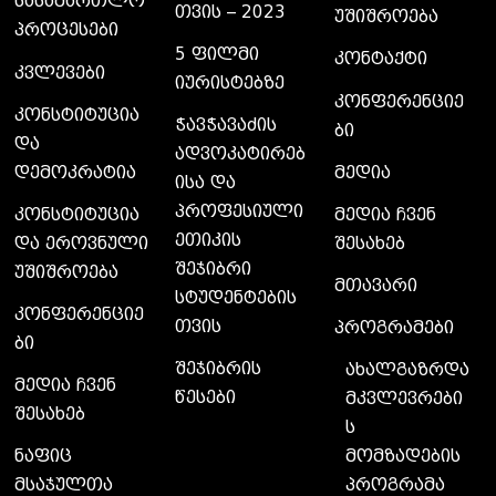
სასამართლო
თვის – 2023
უშიშროება
პროცესები
5 ფილმი
კონტაქტი
კვლევები
იურისტებზე
კონფერენციე
კონსტიტუცია
ჭავჭავაძის
ბი
და
ადვოკატირებ
დემოკრატია
მედია
ისა და
პროფესიული
კონსტიტუცია
მედია ჩვენ
ეთიკის
და ეროვნული
შესახებ
შეჯიბრი
უშიშროება
მთავარი
სტუდენტების
კონფერენციე
თვის
პროგრამები
ბი
შეჯიბრის
ახალგაზრდა
მედია ჩვენ
წესები
მკვლევრები
შესახებ
ს
მომზადების
ნაფიც
პროგრამა
მსაჯულთა