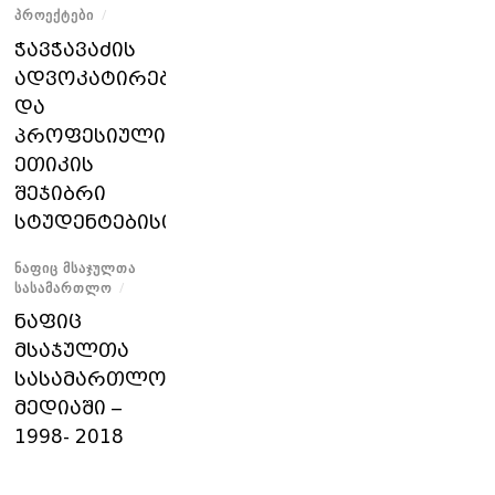
ᲞᲠᲝᲔᲥᲢᲔᲑᲘ
/
ჭავჭავაძის
ადვოკატირებისა
და
პროფესიული
ეთიკის
შეჯიბრი
სტუდენტებისთვის
ᲜᲐᲤᲘᲪ ᲛᲡᲐᲯᲣᲚᲗᲐ
ᲡᲐᲡᲐᲛᲐᲠᲗᲚᲝ
/
ნაფიც
მსაჯულთა
სასამართლო
მედიაში –
1998- 2018