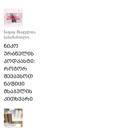
ᲜᲐᲤᲘᲪ ᲛᲡᲐᲯᲣᲚᲗᲐ
ᲡᲐᲡᲐᲛᲐᲠᲗᲚᲝ
/
ნიკო
ურბნელის
პოდკასტი:
როგორ
შევავსოთ
ნაფიცი
მსაჯულის
კითხვარი