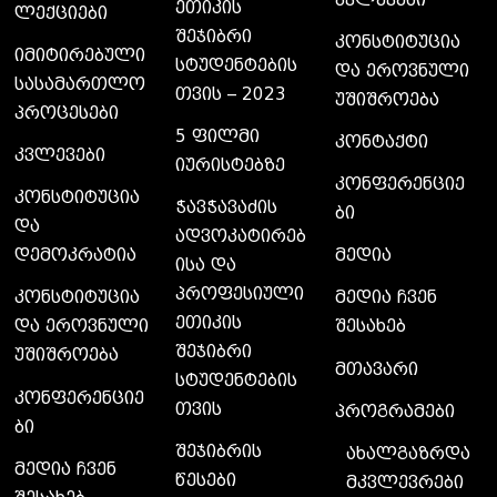
ეთიკის
ლექციები
შეჯიბრი
კონსტიტუცია
იმიტირებული
სტუდენტების
და ეროვნული
სასამართლო
თვის – 2023
უშიშროება
პროცესები
5 ფილმი
კონტაქტი
კვლევები
იურისტებზე
კონფერენციე
კონსტიტუცია
ჭავჭავაძის
ბი
და
ადვოკატირებ
დემოკრატია
მედია
ისა და
პროფესიული
კონსტიტუცია
მედია ჩვენ
ეთიკის
და ეროვნული
შესახებ
შეჯიბრი
უშიშროება
მთავარი
სტუდენტების
კონფერენციე
თვის
პროგრამები
ბი
შეჯიბრის
ახალგაზრდა
მედია ჩვენ
წესები
მკვლევრები