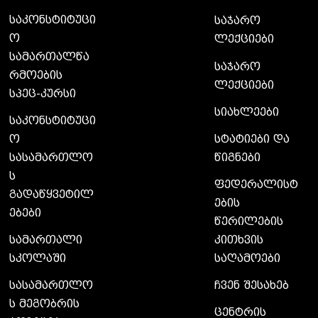
საკონსტიტუცი
საჯარო
ო
ლექციები
სამართალწა
საჯარო
რმოების
ლექციები
სპეც-კურსი
სიახლეები
საკონსტიტუცი
ო
სტატიები და
სასამართლო
წიგნები
ს
ფედერალისტ
გადაწყვეტილ
ების
ებები
წერილების
სამართალი
კითხვის
სკოლაში
საღამოები
სასამართლო
ჩვენ შესახებ
ს მეგობრის
ცენტრის