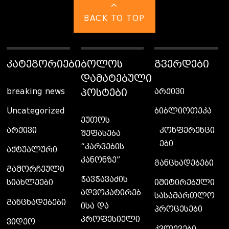
BACK TO TOP
ᲙᲐᲢᲔᲒᲝᲠᲘᲔᲑᲘ
ᲑᲝᲚᲝᲡ
ᲒᲕᲔᲠᲓᲔᲑᲘ
ᲓᲐᲛᲐᲢᲔᲑᲣᲚᲘ
ᲞᲝᲡᲢᲔᲑᲘ
breaking news
არქივი
Uncategorized
ბიბლიოთეკა
ეუთოს
კონფერენცი
არქივი
შეფასება
ები
“კარვების
აქტუალური
კანონზე”
განცხადებები
გამორჩეული
ჭავჭავაძის
სიახლეები
იმიტირებული
ადვოკატირებ
სასამართლო
განცხადებები
ისა და
პროცესები
პროფესიული
ვიდეო
კვლევები