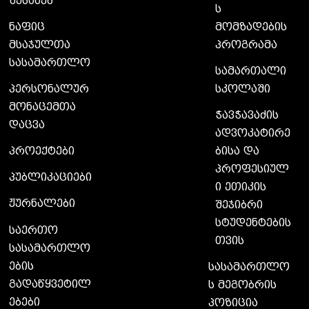
შესახებ
ს
მომზადების
ნაფიც
პროგრამა
მსაჯულთა
სასამართლო
სამართალი
სკოლაში
პერსონალურ
მონაცემთა
ჭავჭავაძის
დაცვა
ადვოკატირე
ბისა და
პროექტები
პროფესიულ
პუბლიკაციები
ი ეთიკის
ჟურნალები
შეჯიბრი
სტუდენტების
საერთო
თვის
სასამართლო
ების
სასამართლო
გადაწყვეტილ
ს მეგობრის
ებები
პოზიცია