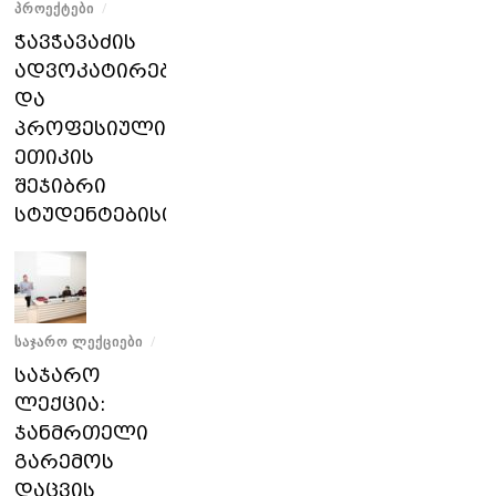
ᲞᲠᲝᲔᲥᲢᲔᲑᲘ
/
ჭავჭავაძის
ადვოკატირებისა
და
პროფესიული
ეთიკის
შეჯიბრი
სტუდენტებისთვის
ᲡᲐᲯᲐᲠᲝ ᲚᲔᲥᲪᲘᲔᲑᲘ
/
საჯარო
ლექცია:
ჯანმრთელი
გარემოს
დაცვის