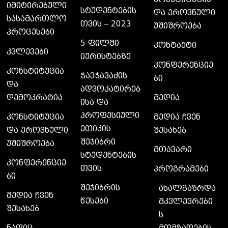
იმიტირებული
სტუდენტების
და ეროვნული
სასამართლო
თვის – 2023
უშიშროება
პროცესები
5 ფილმი
კონტაქტი
კვლევები
იურისტებზე
კონფერენციე
კონსტიტუცია
ჭავჭავაძის
ბი
და
ადვოკატირებ
დემოკრატია
მედია
ისა და
პროფესიული
კონსტიტუცია
მედია ჩვენ
ეთიკის
და ეროვნული
შესახებ
შეჯიბრი
უშიშროება
მთავარი
სტუდენტების
კონფერენციე
თვის
პროგრამები
ბი
შეჯიბრის
ახალგაზრდა
მედია ჩვენ
წესები
მკვლევრები
შესახებ
ს