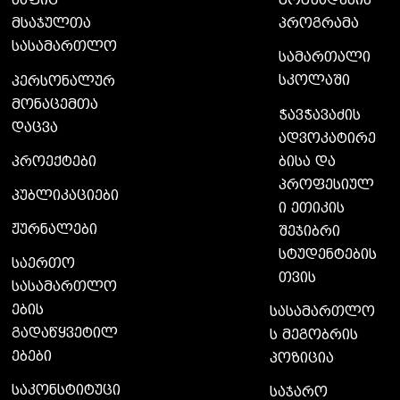
მომზადების
ნაფიც
პროგრამა
მსაჯულთა
სასამართლო
სამართალი
სკოლაში
პერსონალურ
მონაცემთა
ჭავჭავაძის
დაცვა
ადვოკატირე
ბისა და
პროექტები
პროფესიულ
პუბლიკაციები
ი ეთიკის
ჟურნალები
შეჯიბრი
სტუდენტების
საერთო
თვის
სასამართლო
ების
სასამართლო
გადაწყვეტილ
ს მეგობრის
ებები
პოზიცია
საკონსტიტუცი
საჯარო