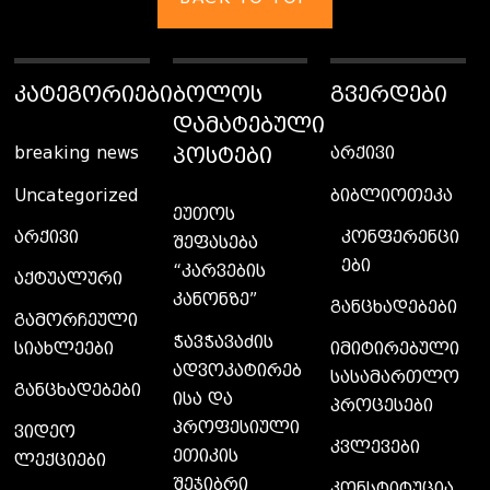
ᲙᲐᲢᲔᲒᲝᲠᲘᲔᲑᲘ
ᲑᲝᲚᲝᲡ
ᲒᲕᲔᲠᲓᲔᲑᲘ
ᲓᲐᲛᲐᲢᲔᲑᲣᲚᲘ
ᲞᲝᲡᲢᲔᲑᲘ
breaking news
არქივი
Uncategorized
ბიბლიოთეკა
ეუთოს
კონფერენცი
არქივი
შეფასება
ები
“კარვების
აქტუალური
კანონზე”
განცხადებები
გამორჩეული
ჭავჭავაძის
სიახლეები
იმიტირებული
ადვოკატირებ
სასამართლო
განცხადებები
ისა და
პროცესები
პროფესიული
ვიდეო
კვლევები
ეთიკის
ლექციები
შეჯიბრი
კონსტიტუცია