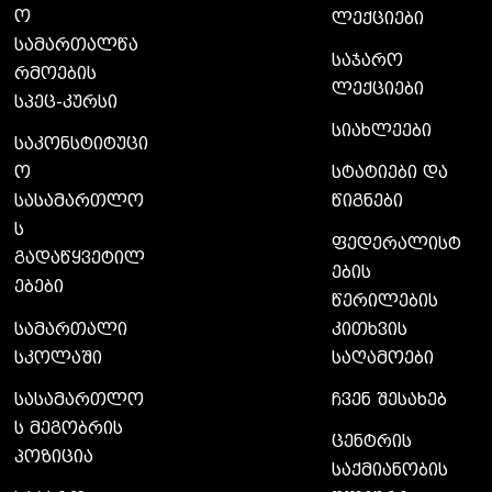
ო
ლექციები
სამართალწა
საჯარო
რმოების
ლექციები
სპეც-კურსი
სიახლეები
საკონსტიტუცი
ო
სტატიები და
სასამართლო
წიგნები
ს
ფედერალისტ
გადაწყვეტილ
ების
ებები
წერილების
სამართალი
კითხვის
სკოლაში
საღამოები
სასამართლო
ჩვენ შესახებ
ს მეგობრის
ცენტრის
პოზიცია
საქმიანობის