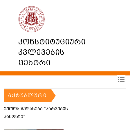
კონსტიტუციური
კვლევების
ცენტრი
ᲐᲥᲢᲣᲐᲚᲣᲠᲘ
ეუთოს შეფასება “კარვების
კანონზე”