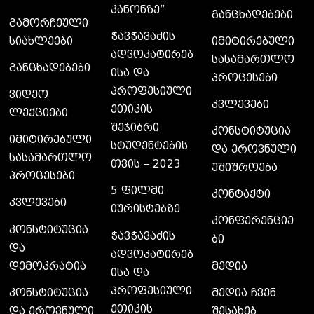
კანონზე”
განცხადებები
გამორჩეული
ჭავჭავაძის
სიახლეები
იმიტირებული
ადვოკატირებ
სასამართლო
განცხადებები
ისა და
პროცესები
პროფესიული
ვიდეო
კვლევები
ეთიკის
ლექციები
შეჯიბრი
კონსტიტუცია
იმიტირებული
სტუდენტების
და ეროვნული
სასამართლო
თვის – 2023
უშიშროება
პროცესები
5 ფილმი
კონტაქტი
კვლევები
იურისტებზე
კონფერენციე
კონსტიტუცია
ჭავჭავაძის
ბი
და
ადვოკატირებ
დემოკრატია
მედია
ისა და
პროფესიული
კონსტიტუცია
მედია ჩვენ
ეთიკის
და ეროვნული
შესახებ