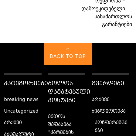
რეფორმა –
დამოუკიდებელი
სასამართლოს
გარანტიები
BACK TO TOP
ᲙᲐᲢᲔᲒᲝᲠᲘᲔᲑᲘ
ᲑᲝᲚᲝᲡ
ᲒᲕᲔᲠᲓᲔᲑᲘ
ᲓᲐᲛᲐᲢᲔᲑᲣᲚᲘ
ᲞᲝᲡᲢᲔᲑᲘ
breaking news
არქივი
Uncategorized
ბიბლიოთეკა
ეუთოს
კონფერენცი
არქივი
შეფასება
ები
“კარვების
აქტუალური