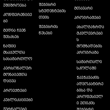
შეჯიბრი
უშიშროება
მთავარი
სტუდენტების
კონფერენციე
თვის
პროგრამები
ბი
შეჯიბრის
ახალგაზრდა
მედია ჩვენ
წესები
მკვლევრები
შესახებ
ს
მომზადების
ნაფიც
პროგრამა
მსაჯულთა
სასამართლო
სამართალი
სკოლაში
პერსონალურ
მონაცემთა
ჭავჭავაძის
დაცვა
ადვოკატირე
ბისა და
პროექტები
პროფესიულ
პუბლიკაციები
ი ეთიკის
ჟურნალები
შეჯიბრი