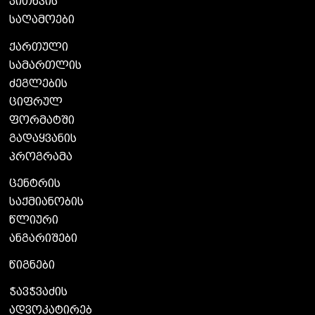
კითხვის
საღამოები
ქართული
სამართლის
ძეგლების
ციფრულ
ფორმატში
გადაყვანის
პროგრამა
ცენტრის
საქმიანობის
წლიური
ანგარიშები
წიგნები
ჭავჭვაძის
ადვოკატირებ