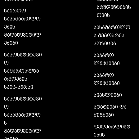
სტუდენტების
საერთო
თვის
სასამართლო
ების
სასამართლო
გადაწყვეტილ
ს მეგობრის
ებები
პოზიცია
საკონსტიტუცი
საჯარო
ო
ლექციები
სამართალწა
საჯარო
რმოების
ლექციები
სპეც-კურსი
სიახლეები
საკონსტიტუცი
ო
სტატიები და
სასამართლო
წიგნები
ს
ფედერალისტ
გადაწყვეტილ
ების