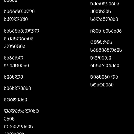
ებები
წერილების
სამართალი
კითხვის
სკოლაში
საღამოები
სასამართლო
ჩვენ შესახებ
ს მეგობრის
ცენტრის
პოზიცია
საქმიანობის
საჯარო
წლიური
ლექციები
ანგარიშები
სიახლე
წიგნები და
სტატიები
სიახლეები
სტატიები
ფედერალისტ
ების
წერილების